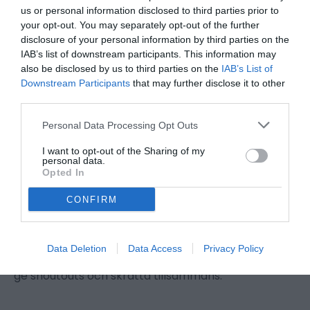
Ställ oväntade frågor
us or personal information disclosed to third parties prior to
Letar du efter riktigt bra frågor till ett
your opt-out. You may separately opt-out of the further
vänskapsquiz eller vill du veta hur man testar
disclosure of your personal information by third parties on the
sin vänskap? Välj en bra quizplattform online.
IAB’s list of downstream participants. This information may
Lägg till BFF-frågor som lockar fram skratt,
also be disclosed by us to third parties on the
IAB’s List of
överraskande svar och interna skämt! Vill du
Downstream Participants
that may further disclose it to other
veta hur du gör quizet mer spännande? Svaret
third parties.
är enkelt: håll det oväntat och fullt av
överraskningar.
Personal Data Processing Opt Outs
Dela ditt quiz överallt
I want to opt-out of the Sharing of my
Din vänskap förtjänar att stå i rampljuset! Publicera
personal data.
Opted In
din BFF-quizlänk i Instagram Stories, TikTok,
Facebook, WhatsApp, Twitter, Snapchat, YouTube
CONFIRM
Shorts, Pinterest och Reddit. Låt hela gänget ta sig
an utmaningen – riktiga vänner ställer alltid upp!
Fira resultaten tillsammans
Data Deletion
Data Access
Privacy Policy
Gör ditt quiz till en liten fest! Dela toppresultaten,
ge shoutouts och skratta tillsammans.