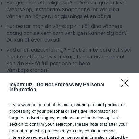
Hur gör man ett roligt quiz?
– Dela din quizlänk via
WhatsApp, Instagram, Snapchat eller var dina
vänner än hänger. Låt gissningsleken börja!
Hur testar man sin vänskap?
– Följ dina vänners
poäng och se vem som verkligen känner dig bäst.
Du kan bli överraskad!
Vad är en quizutmaning?
– Det är inte bara ett spel
– det är ett test av vänskap, humor och minnen!
Kan din BFF få full pott och ta hem
vänskapskronan?
Vänskapsquiz under 2025 är det bästa sättet att
mybffquiz -
Do Not Process My Personal
skratta, knyta band och skapa oförglömliga
Information
ögonblick.
If you wish to opt-out of the sale, sharing to third parties, or
processing of your personal or sensitive information for
Gör Ditt Vänskapsquiz
targeted advertising by us, please use the below opt-out
section to confirm your selection. Please note that after your
Ännu Roligare – Så Här
opt-out request is processed you may continue seeing
interest-based ads based on personal information utilized by