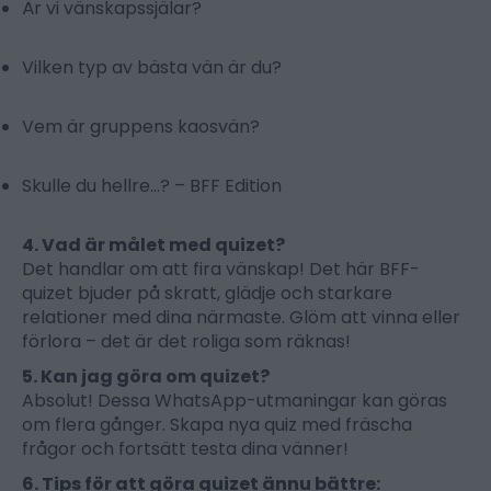
Är vi vänskapssjälar?
Vilken typ av bästa vän är du?
Vem är gruppens kaosvän?
Skulle du hellre...? – BFF Edition
4. Vad är målet med quizet?
Det handlar om att fira vänskap! Det här BFF-
quizet bjuder på skratt, glädje och starkare
relationer med dina närmaste. Glöm att vinna eller
förlora – det är det roliga som räknas!
5. Kan jag göra om quizet?
Absolut! Dessa WhatsApp-utmaningar kan göras
om flera gånger. Skapa nya quiz med fräscha
frågor och fortsätt testa dina vänner!
6. Tips för att göra quizet ännu bättre: