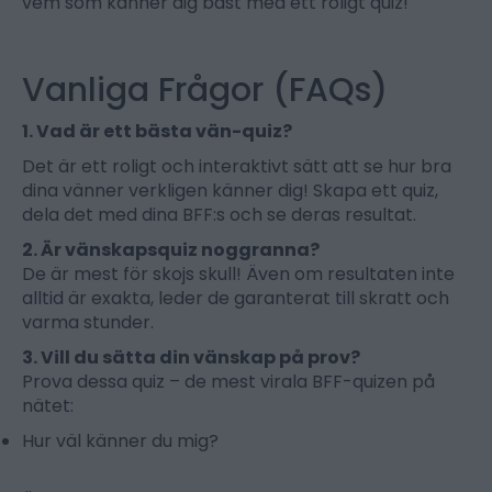
vem som känner dig bäst med ett roligt quiz!
Vanliga Frågor (FAQs)
1. Vad är ett bästa vän-quiz?
Det är ett roligt och interaktivt sätt att se hur bra
dina vänner verkligen känner dig! Skapa ett quiz,
dela det med dina BFF:s och se deras resultat.
2. Är vänskapsquiz noggranna?
De är mest för skojs skull! Även om resultaten inte
alltid är exakta, leder de garanterat till skratt och
varma stunder.
3. Vill du sätta din vänskap på prov?
Prova dessa quiz – de mest virala BFF-quizen på
nätet:
Hur väl känner du mig?