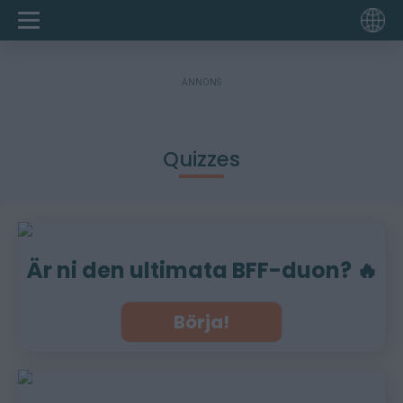
ANNONS
Quizzes
Är ni den ultimata BFF-duon? 🔥
Börja!